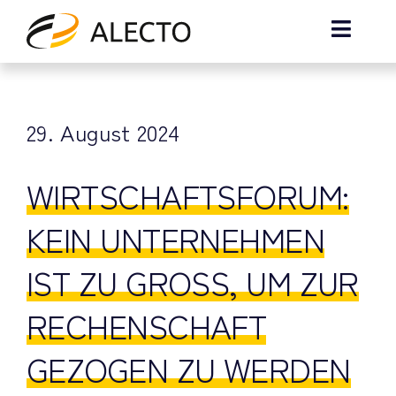
Zum
Inhalt
Toggle
springen
Naviga
Home
29. August 2024
Über Uns
WIRTSCHAFTSFORUM:
News
KEIN UNTERNEHMEN
Kontakt
IST ZU GROSS, UM ZUR R
ECHENSCHAFT G
EZOGEN ZU WERDEN