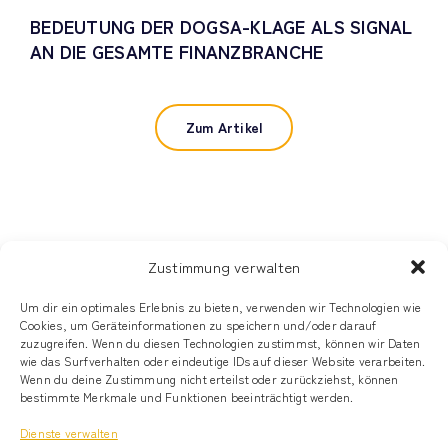
BEDEUTUNG DER DOGSA-KLAGE ALS SIGNAL
AN DIE GESAMTE FINANZBRANCHE
Zum Artikel
Zustimmung verwalten
© Alecto Capital, LLC
Um dir ein optimales Erlebnis zu bieten, verwenden wir Technologien wie
Cookies, um Geräteinformationen zu speichern und/oder darauf
zuzugreifen. Wenn du diesen Technologien zustimmst, können wir Daten
Newsletter
wie das Surfverhalten oder eindeutige IDs auf dieser Website verarbeiten.
Wenn du deine Zustimmung nicht erteilst oder zurückziehst, können
bestimmte Merkmale und Funktionen beeinträchtigt werden.
Kontakt
Dienste verwalten
Impressum