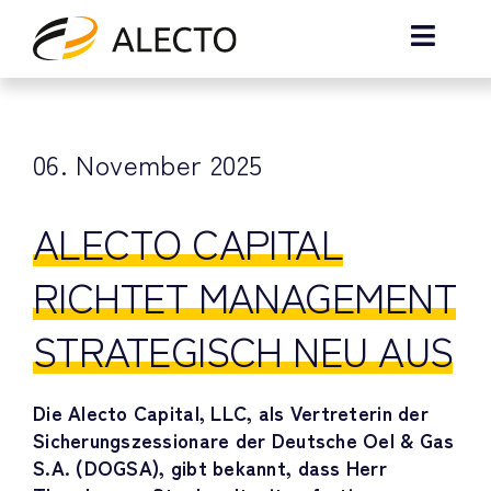
Zum
Inhalt
Toggle
springen
Naviga
Home
06. November 2025
Über Uns
ALECTO CAPITAL
News
RICHTET MANAGEMENT
Kontakt
STRATEGISCH NEU AUS
Die Alecto Capital, LLC, als Vertreterin der
Sicherungszessionare der Deutsche Oel & Gas
S.A. (DOGSA), gibt bekannt, dass Herr