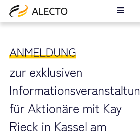
Zum
Inhalt
Toggle
springen
Naviga
H
ANMELDUNG
Übe
N
zur exklusiven
Informationsveranstaltu
Ko
für Aktionäre mit Kay
Rieck in Kassel am