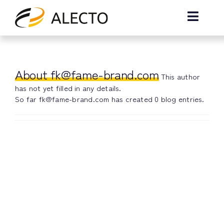
Skip
to
Toggle
content
Naviga
Home
About
fk@fame-brand.com
This author
About Us
has not yet filled in any details.
So far fk@fame-brand.com has created 0 blog entries.
News
Contact