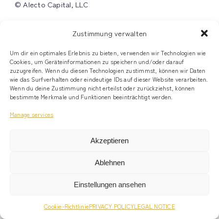
© Alecto Capital, LLC
Contact
Zustimmung verwalten
Privacy Policy
Um dir ein optimales Erlebnis zu bieten, verwenden wir Technologien wie
Cookies, um Geräteinformationen zu speichern und/oder darauf
zuzugreifen. Wenn du diesen Technologien zustimmst, können wir Daten
Legal Notice
wie das Surfverhalten oder eindeutige IDs auf dieser Website verarbeiten.
Wenn du deine Zustimmung nicht erteilst oder zurückziehst, können
bestimmte Merkmale und Funktionen beeinträchtigt werden.
Manage services
Akzeptieren
Ablehnen
Einstellungen ansehen
Cookie-Richtlinie
PRIVACY POLICY
LEGAL NOTICE